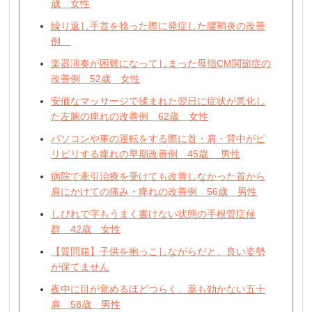
歳 女性
繰り返し手首を捻った際に発症した腱鞘炎の改善
例
楽器演奏が困難になってしまった母指CM関節症の
改善例 52歳 女性
安価なマッサージで揉まれた翌日に症状が悪化し
た左腕の痺れの改善例 62歳 女性
パソコンや車の運転をする際に首・肩・背中がピ
リピリする痺れの早期改善例 45歳 男性
病院で牽引治療を受けても改善しなかった首から
肩にかけての痛み・痺れの改善例 56歳 男性
しびれで字もうまく書けない状態の手根管症候
群 42歳 女性
【質問箱】子供を抱っこしながらだと、良い姿勢
が保てません
夜中に目が覚めるほどつらく、薬も効かない五十
肩 58歳 男性