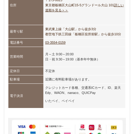
〒173-0023
住所
東京都板橋区大山町15-5
グランドール大山 101
詳しい
道順を見る＞＞
東武東上線「大山駅」から徒歩3分
最寄り駅
都営地下鉄三田線「板橋区役所前駅」から徒歩10分
電話番号
03-3554-0159
月～土 9:00～20:00
営業時間
日・祝 9:30～19:00（基本年中無休）
定休日
不定休
駐車場
近隣に有料駐車場があります。
クレジットカード各種、交通系ICカード、ID、楽天
Edy、WAON、nanaco、QUICPay
電子決済
いたペイ、ペイペイ