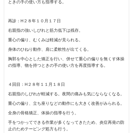
ときの手の使い方も指導する。
再診：H２８年１０月１７日
右親指の強いしびれと筋力低下は残存。
重心の偏り、むくみは軽減が見られる。
身体のひねり動作、肩に柔軟性が出てくる。
胸郭を中心とした矯正を行い、併せて重心の偏りを無くす体操
の指導、物を持つときの手の使い方を再度指導する。
４回目：H２８年１１月１８日
右親指のしびれが軽減する。夜間の痛みも気にならなくなる。
重心の偏り、立ち座りなどの動作にも大きく改善がみられる。
全身の骨格矯正、体操の指導を行う。
手をつかってできる作業が多くなってきたため、炎症再発の防
止のためテーピング処方も行う。