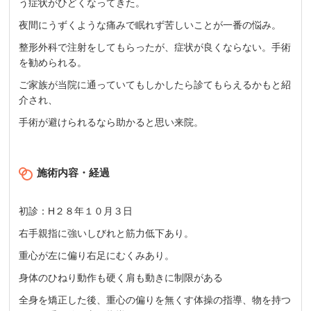
う症状がひどくなってきた。
夜間にうずくような痛みで眠れず苦しいことが一番の悩み。
整形外科で注射をしてもらったが、症状が良くならない。手術
を勧められる。
ご家族が当院に通っていてもしかしたら診てもらえるかもと紹
介され、
手術が避けられるなら助かると思い来院。
施術内容・経過
初診：H２８年１０月３日
右手親指に強いしびれと筋力低下あり。
重心が左に偏り右足にむくみあり。
身体のひねり動作も硬く肩も動きに制限がある
全身を矯正した後、重心の偏りを無くす体操の指導、物を持つ