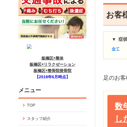
お客
症
全て
板橋区×整体
板橋区×リラクゼーション
板橋区×整骨院接骨院
【2018年6月時点】
足
のお客
メニュー
数
TOP
し
スタッフ紹介