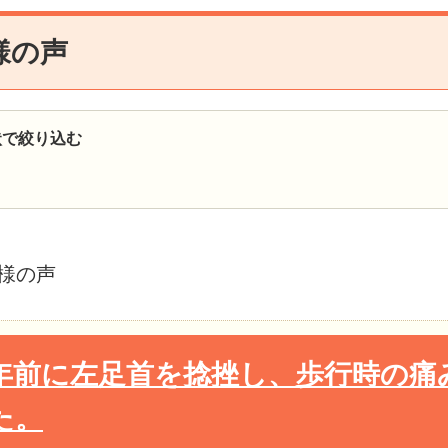
様の声
状で絞り込む
様の声
年前に左足首を捻挫し、歩行時の痛
た。