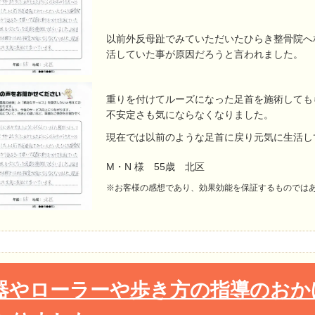
以前外反母趾でみていただいたひらき整骨院へ
活していた事が原因だろうと言われました。
重りを付けてルーズになっ
た足首を施術しても
不安定さも気にならなくなりまし
た。
現在では以前のような足首に戻り元気に生活し
M・N 様 55歳 北区
※お客様の感想であり、効果効能を保証するものでは
器やローラーや歩き方の指導のおか