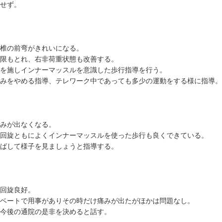
化せず。
日
腰椎の前弯がきれいになる。
制限もとれ、右非荷重状態も改善する。
術を施しインナーマッスルを意識した歩行指導を行う。
組みをやめる指導、テレワーク中であっても多少の運動をする様に指導
日
痛みが出なくなる。
、回旋ともによくインナーマッスルを使った歩行も良くできている。
伸ばして様子を見ましょうと指導する。
日
、回旋良好。
イベートで用事がありその時だけ痛みが出たがほかは問題なし。
で今後の通院の是非を決めると話す。