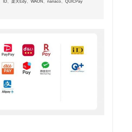
、楽天Edy、WAON、nanaco、QUICPay