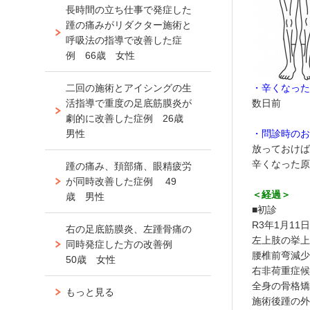
長時間の立ち仕事で発症した
踵の痛みがリダクター施術と
呼吸法の指導で改善した症
例 66歳 女性
二回の施術とアイシングの生
・辛くなっ
活指導で重度の足底筋膜炎が
数日前
劇的に改善した症例 26歳
」
男性
・問診時の
放っておけ
辛くなった
踵の痛み、頚部痛、眼精疲労
」
が同時改善した症例 49
＜経過＞
歳 男性
■初診
R3年1月11
右の足底筋膜炎、左踵骨痛の
左上肢の挙
同時発症した方の改善例
腰椎前弯減
50歳 女性
右非荷重症
全身の骨格
もっと見る
施術後踵の