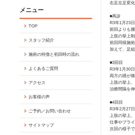
右足左足変
メニュー
」
■再診
R3年1月23
TOP
前回よりも
上肢の挙上
スタッフ紹介
前回同様施
加えて、足
施術の特徴と初回時の流れ
」
■3回目
よくあるご質問
R3年1月30
両方の踵が
上肢の挙上
アクセス
治療間隔を
」
お客様の声
■4回目
R3年2月27
ご予約／お問い合わせ
上肢の挙上
仕事やプラ
サイトマップ
次回の様子