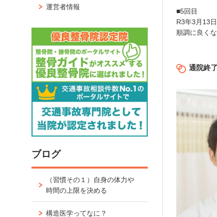
」
運営者情報
■5回目
R3年3月13
順調に良く
通院終
ブログ
（習慣その１）自身の体力や
時間の上限を決める
構造医学ってなに？