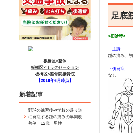
足底
<初診時>
」
・主訴
踵の痛み、初
板橋区×整体
」
板橋区×リラクゼーション
・併発症
板橋区×整骨院接骨院
なし
【2018年6月時点】
新着記事
野球の練習後や学校の帰り道
に発症する踵の痛みの早期改
善例 12歳 男性