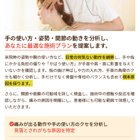
手の使い方・姿勢・関節の動きを分析し、
あなたに最適な施術プラン
を提案します。
来院時の姿勢や腕の使い方など、
日常の何気ない動作を観察
し、手や指
にかかる負担の偏りや「かばう使い方」が手首や肩・首に影響を与えて
いないかを確認します。指の曲げ伸ばしや力の入れ方、手首の角度のク
セも細かく分析し、手だけでなく骨盤や脊柱のバランスも含めて
根本原
因を探ります。
さらに、関節や筋膜の可動域を詳しく検査し、施術中の感触や反応を確
認しながら、痛みの原因を明確にし、患者様にも可能な範囲で体感して
いただきます。
痛みが出る動作や手の使い方のクセを分析し
見落とされがちな原因を特定