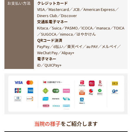
お支払い方法
クレジットカード
VISA／Mastercard／JCB／American Express／
Diners Club／Discover
交通系電子マネー
Kitaca／Suica／PASMO／ICOCA／manaca／TOICA
／SUGOCA／nimoca／はやかけん
QRコード決済
PayPay／d払い／楽天ペイ／au PAY／メルペイ／
WeChat Pay／Alipay+
電子マネー
iD／QUICPay+
当院の様子
をご紹介します