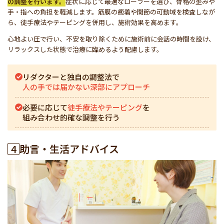
の調整を行います。
症状に応じて最適なローラーを選び、骨格の歪みや
手・指への負担を軽減します。筋膜の癒着や関節の可動域を検査しなが
ら、徒手療法やテーピングを併用し、施術効果を高めます。
心地よい圧で行い、不安を取り除くために施術前に会話の時間を設け、
リラックスした状態で治療に臨めるよう配慮します。
リダクターと独自の調整法で
人の手では届かない深部にアプローチ
必要に応じて
徒手療法やテーピング
を
組み合わせ的確な調整を行う
4
助言・生活アドバイス