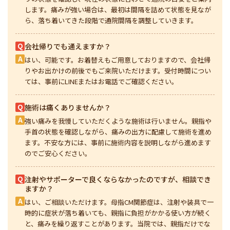
します。痛みが強い場合は、最初は間隔を詰めて状態を見なが
ら、落ち着いてきた段階で通院間隔を調整していきます。
Q
会社帰りでも通えますか？
A
はい、可能です。お着替えもご用意しておりますので、会社帰
りやお出かけの前後でもご来院いただけます。受付時間につい
ては、事前にLINEまたはお電話でご確認ください。
Q
施術は痛くありませんか？
A
強い痛みを我慢していただくような施術は行いません。親指や
手首の状態を確認しながら、痛みの出方に配慮して施術を進め
ます。不安な方には、事前に施術内容を説明しながら進めます
のでご安心ください。
Q
注射やサポーターで良くならなかったのですが、相談でき
ますか？
A
はい、ご相談いただけます。母指CM関節症は、注射や装具で一
時的に症状が落ち着いても、親指に負担がかかる使い方が続く
と、痛みを繰り返すことがあります。当院では、親指だけでな