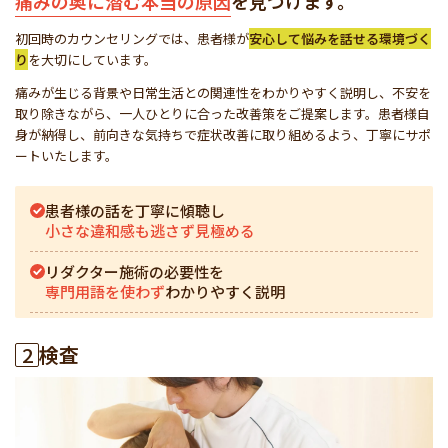
痛みの奥に潜む本当の原因
を見つけます。
初回時のカウンセリングでは、患者様が
安心して悩みを話せる環境づく
り
を大切にしています。
痛みが生じる背景や日常生活との関連性をわかりやすく説明し、不安を
取り除きながら、一人ひとりに合った改善策をご提案します。患者様自
身が納得し、前向きな気持ちで症状改善に取り組めるよう、丁寧にサポ
ートいたします。
患者様の話を丁寧に傾聴し
小さな違和感も逃さず見極める
リダクター施術の必要性を
専門用語を使わず
わかりやすく説明
2
検査