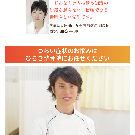
「どんなときも技術や知識の
実感しています
研鑽を怠らない、信頼できる
素晴らしい先生です。」
医療法人社団山力会 菅沼病院 副院長
菅沼 加奈子
様
つらい症状のお悩みは
ひらき整骨院にお任せください