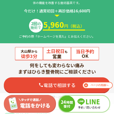
体の機能を改善する施術器具です。
今だけ！通常初回＋再診価格
16,600円
5,960
2回
の
円（税込）
施術で
ご予約の際『ホームページを見た』とお伝えください。
土日祝日
当日予約
大山駅
から
も
OK
徒歩3分
営業
何をしても変わらない痛み
まずはひらき整骨院にご相談ください
電話で相談する
ページの
先頭へ
【電話受付時間：平日9時～20時、日・祝9時～19時】