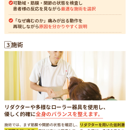
可動域・筋膜・関節の状態を検査し
患者様の反応を見ながら
最適な施術を選択
「なぜ痛むのか」痛みが出る動作を
再現しながら
原因を分かりやすく説明
3
施術
リダクターや多様なローラー器具を使用し、
優しく的確に
全身のバランスを整えます。
施術では、まず筋膜や関節の状態を確認し、
リダクターを用いた低刺激