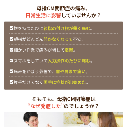
母指CM関節症の痛み、
日常生活に影響
していませんか？
物を持つたびに
親指の付け根が鋭く痛む
。
親指がどんどん
開かなくなって
不安。
細かい作業で痛みが増して
憂鬱
。
スマホをしていて
入力操作のたびに痛む
。
痛みをかばう影響で、
首や肩まで痛い
。
片手だけでなく
両手に症状が出始めた
。
そもそも、母指CM関節症は
“なぜ発症した”
のでしょうか？