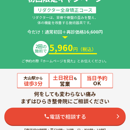
リダクター全身矯正コース
リダクターは、背骨や骨盤の歪みを整え、
体の機能を改善する施術器具です。
今だけ！通常初回＋再診価格
16,600円
5,960
2回
の
円（税込）
施術で
ご予約の際『ホームページを見た』とお伝えください。
土日祝日
当日予約
大山駅
から
も
OK
徒歩3分
営業
何をしても変わらない痛み
まずはひらき整骨院にご相談ください
電話で相談する
【電話受付時間：平日9時～20時、日・祝9時～19時】