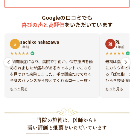
Googleの口コミでも
喜びの声と高評価
をいただいています
sachiko nakazawa
雅
S
雅
1 年前
1 年前
CM関節症になり、病院で手術か、保存療法を勧
最初は指と足の
められましたが痛みがあるのでネットでこちら
にカクツキと痛
を見つけて来院しました。手の関節だけでなく
ろ「ばね指」か
全身のバランスから整えてくれるローラー施術
ひらき整骨院に
でほぼ改善しました。姿勢も良くなり、関節の
身になって話を
もっと見る
もっと見る
痛みもなくなりました。先生はとても優しくて
っかりしていた
親身になって相談にのってくれます。大好きな
とが自然とでき
ゴルフも楽しんでやることができています。
意識に足を組む
まなくなり、姿
す。通い始めて
当院
施術
医師
の
は、
からも
のカクツキがな
高
評価
推薦
い
と
をいただいています
波がありますが