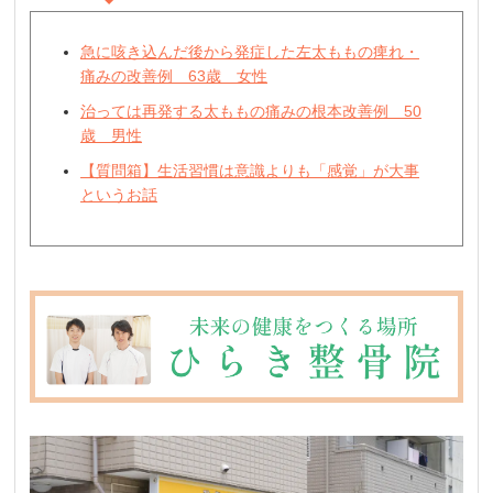
急に咳き込んだ後から発症した左太ももの痺れ・
痛みの改善例 63歳 女性
治っては再発する太ももの痛みの根本改善例 50
歳 男性
【質問箱】生活習慣は意識よりも「感覚」が大事
というお話