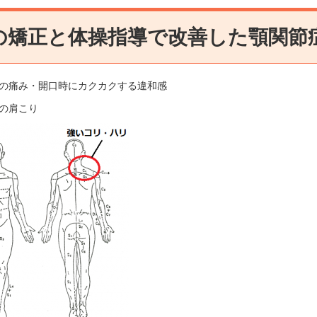
の矯正と体操指導で改善した顎関節
顎の痛み・開口時にカクカクする違和感
右の肩こり