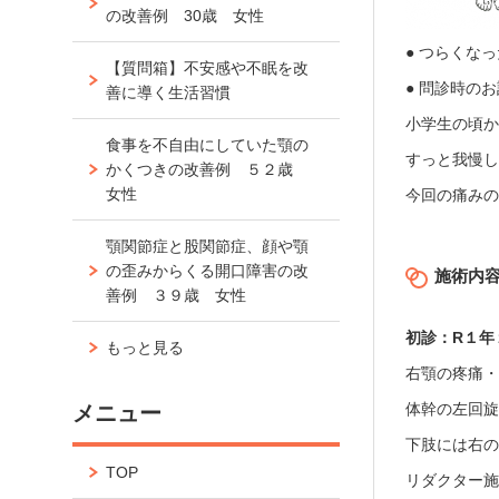
の改善例 30歳 女性
● つらくな
【質問箱】不安感や不眠を改
● 問診時の
善に導く生活習慣
小学生の頃
食事を不自由にしていた顎の
すっと我慢
かくつきの改善例 ５２歳
女性
今回の痛み
顎関節症と股関節症、顔や顎
の歪みからくる開口障害の改
施術内
善例 ３９歳 女性
初診：R１年
もっと見る
右顎の疼痛
体幹の左回
メニュー
下肢には右
TOP
リダクター