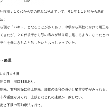
った時期：１０代から顎の痛みは抱えていて、R１年１１月頃から悪化
お話：
から顎が「パキッ」となることが多くあり、中学から高校にかけて矯正
してきたが、２０代後半から顎の痛みが繰り返し起こるようになったと
の発生を機にきちんと治したいとおっしゃっていた。
容・経過
１１月１６日
・開口痛・開口制限あり。
旋制限、右肩関節に挙上制限。腰椎の後弯の減少と猫背姿勢がみられる
の非荷重症が見られ、上肢とねじれの連動が一致しない。
施術と下肢の運動療法を行う。