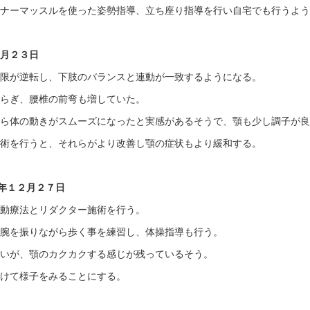
ンナーマッスルを使った姿勢指導、立ち座り指導を行い自宅でも行うよ
１月２３日
制限が逆転し、下肢のバランスと連動が一致するようになる。
和らぎ、腰椎の前弯も増していた。
から体の動きがスムーズになったと実感があるそうで、顎も少し調子が
施術を行うと、それらがより改善し顎の症状もより緩和する。
年１２月２７日
運動療法とリダクター施術を行う。
で腕を振りながら歩く事を練習し、体操指導も行う。
ないが、顎のカクカクする感じが残っているそう。
あけて様子をみることにする。