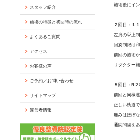
施術後にイ
スタッフ紹介
施術の特徴と初回時の流れ
２回目：１
左肩の挙上
よくあるご質問
回旋制限は
アクセス
前回の施術
リダクター
お客様の声
ご予約／お問い合わせ
５回目：R２
前回と同様
サイトマップ
正しい軌道
運営者情報
痛みはほぼ
通院間隔を