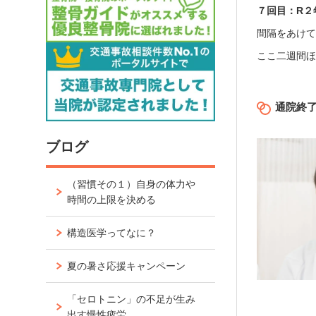
７回目：R２
間隔をあけ
ここ二週間
通院終
ブログ
（習慣その１）自身の体力や
時間の上限を決める
構造医学ってなに？
夏の暑さ応援キャンペーン
「セロトニン」の不足が生み
出す慢性疲労