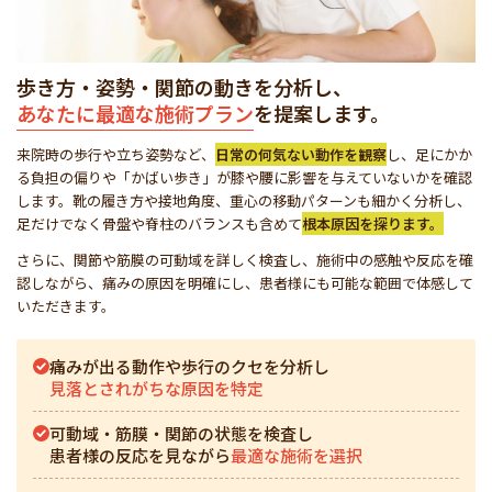
歩き方・姿勢・関節の動きを分析し、
あなたに最適な施術プラン
を提案します。
来院時の歩行や立ち姿勢など、
日常の何気ない動作を観察
し、足にかか
る負担の偏りや「かばい歩き」が膝や腰に影響を与えていないかを確認
します。靴の履き方や接地角度、重心の移動パターンも細かく分析し、
足だけでなく骨盤や脊柱のバランスも含めて
根本原因を探ります。
さらに、関節や筋膜の可動域を詳しく検査し、施術中の感触や反応を確
認しながら、痛みの原因を明確にし、患者様にも可能な範囲で体感して
いただきます。
痛みが出る動作や歩行のクセを分析し
見落とされがちな原因を特定
可動域・筋膜・関節の状態を検査し
患者様の反応を見ながら
最適な施術を選択