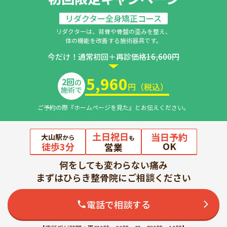
リダクター全身矯正コース
リダクターは、背骨や骨盤の歪みを整え、
体の機能を改善する施術器具です。
今だけ！通常初回＋再診価格
16,600円
5,960
2回
の
円（税込）
施術で
ご予約の際『ホームページを見た』とお伝えください。
土日祝日
当日予約
大山駅
から
も
OK
徒歩3分
営業
何をしても変わらない痛み
まずはひらき整骨院にご相談ください
電話で相談する