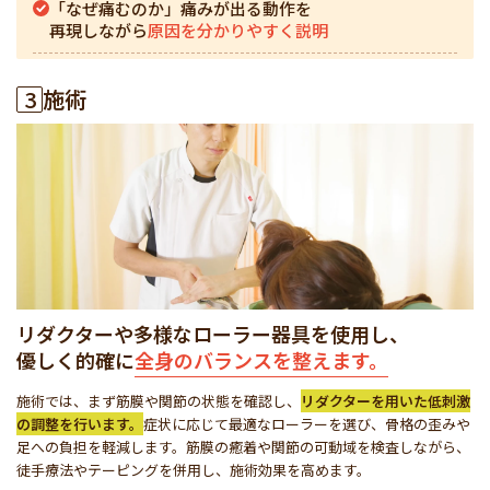
「なぜ痛むのか」痛みが出る動作を
再現しながら
原因を分かりやすく説明
3
施術
リダクターや多様なローラー器具を使用し、
優しく的確に
全身のバランスを整えます。
施術では、まず筋膜や関節の状態を確認し、
リダクターを用いた低刺激
の調整を行います。
症状に応じて最適なローラーを選び、骨格の歪みや
足への負担を軽減します。筋膜の癒着や関節の可動域を検査しながら、
徒手療法やテーピングを併用し、施術効果を高めます。