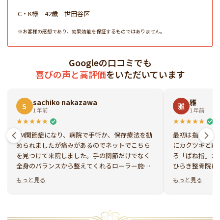
C・K様 42歳 世田谷区
※お客様の感想であり、効果効能を保証するものではありません。
Googleの口コミでも
喜びの声と高評価
をいただいています
sachiko nakazawa
雅
S
雅
1 年前
1 年前
CM関節症になり、病院で手術か、保存療法を勧
最初は指と足の
められましたが痛みがあるのでネットでこちら
にカクツキと痛
を見つけて来院しました。手の関節だけでなく
ろ「ばね指」か
全身のバランスから整えてくれるローラー施術
ひらき整骨院に
でほぼ改善しました。姿勢も良くなり、関節の
身になって話を
もっと見る
もっと見る
痛みもなくなりました。先生はとても優しくて
っかりしていた
親身になって相談にのってくれます。大好きな
とが自然とでき
ゴルフも楽しんでやることができています。
意識に足を組む
まなくなり、姿