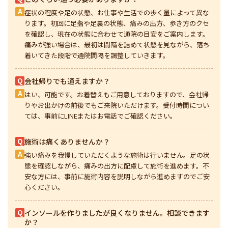
A
症状の程度や足の状態、お仕事や生活での歩く量によって異な
ります。初回に足指や足裏の状態、痛みの出方、歩き方のクセ
を確認し、現在の状態に合わせて通院の目安をご案内します。
痛みが強い場合は、最初は間隔を詰めて状態を見ながら、落ち
着いてきた段階で通院間隔を調整していきます。
Q
会社帰りでも通えますか？
A
はい、可能です。お着替えもご用意しておりますので、会社帰
りやお出かけの前後でもご来院いただけます。受付時間につい
ては、事前にLINEまたはお電話でご確認ください。
Q
施術は痛くありませんか？
A
強い痛みを我慢していただくような施術は行いません。足の状
態を確認しながら、痛みの出方に配慮して施術を進めます。不
安な方には、事前に施術内容を説明しながら進めますのでご安
心ください。
Q
インソールを作りましたが良くなりません。相談できます
か？