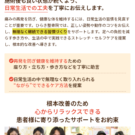
施術後も良い状態が続くよう、
日常生活での工夫
を丁寧にお伝えします。
痛みの再発を防ぎ、健康な体を維持するには、日常生活の習慣を見直す
ことが重要です。ひらき整骨院では、正しい姿勢や動作のコツをお伝え
し、
無理なく継続できる習慣づくり
をサポートします。足への負担を減
らす歩き方や、生活の中で実践できるストレッチ・セルフケアを提案
し、根本的な改善へ導きます。
再発を防ぎ健康を維持する
ための
座り方・立ち方・歩き方などを丁寧に助言
日常生活の中で無理なく取り入れられる
“ながら”でできるケア方法
を提案
根本改善のため
心からリラックスできる
患者様に寄り添ったサポートをお約束