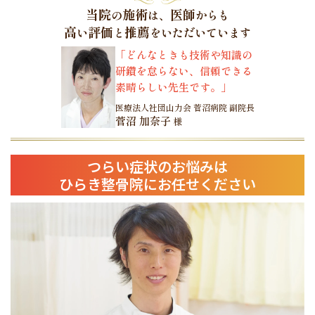
す。通い始めて
当院
施術
医師
の
は、
からも
のカクツキがな
高
評価
推薦
い
と
をいただいています
波がありますが
「どんなときも技術や知識の
実感しています
研鑽を怠らない、信頼できる
素晴らしい先生です。」
医療法人社団山力会 菅沼病院 副院長
菅沼 加奈子
様
つらい症状のお悩みは
ひらき整骨院にお任せください