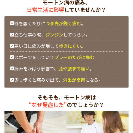
モートン病の痛み、
日常生活に影響
していませんか？
靴を履くたびに
つま先が鋭く痛む
。
立ち仕事の際、
ジンジン
してつらい。
寒い日に痛みが増して
歩きにくい
。
スポーツをしていて
プレーのたびに痛む
。
痛みをかばう影響で、
膝や腰まで痛い
。
少し歩くと痛みが出て、
外出が憂鬱
になる。
そもそも、モートン病は
“なぜ発症した”
のでしょうか？