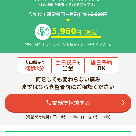
体の機能を改善する施術器具です。
今だけ！通常初回＋再診価格
16,600円
5,960
2回
の
円（税込）
施術で
ご予約の際『ホームページを見た』とお伝えください。
土日祝日
当日予約
大山駅
から
も
OK
徒歩3分
営業
何をしても変わらない痛み
まずはひらき整骨院にご相談ください
電話で相談する
【電話受付時間：平日9時～20時、日・祝9時～19時】