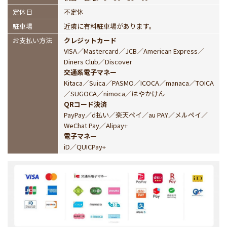
定休日
不定休
駐車場
近隣に有料駐車場があります。
お支払い方法
クレジットカード
VISA／Mastercard／JCB／American Express／
Diners Club／Discover
交通系電子マネー
Kitaca／Suica／PASMO／ICOCA／manaca／TOICA
／SUGOCA／nimoca／はやかけん
QRコード決済
PayPay／d払い／楽天ペイ／au PAY／メルペイ／
WeChat Pay／Alipay+
電子マネー
iD／QUICPay+