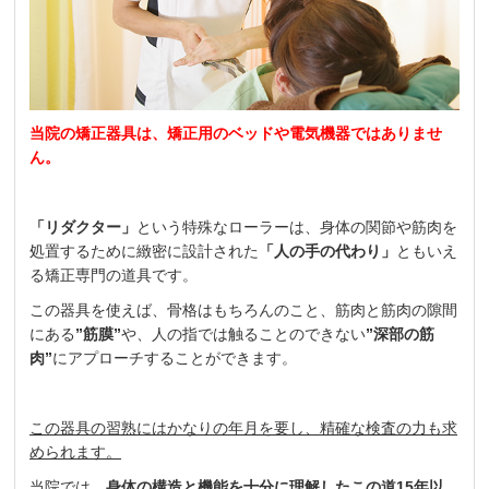
当院の矯正器具は、矯正用のベッドや電気機器ではありませ
ん。
「リダクター」
という特殊なローラーは、身体の関節や筋肉を
処置するために緻密に設計された
「人の手の代わり」
ともいえ
る矯正専門の道具です。
この器具を使えば、骨格はもちろんのこと、筋肉と筋肉の隙間
にある
”筋膜”
や、人の指では触ることのできない
”深部の筋
肉”
にアプローチすることができます。
この器具の習熟にはかなりの年月を要し、精確な検査の力も求
められます。
当院では、
身体の構造と機能を十分に理解した
この道15年以