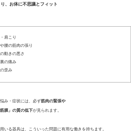
より、お体に不思議とフィット
痛・肩こり
中や腰の筋肉の張り
節の動きの悪さ
の裏の痛み
勢の歪み
お悩み・症状には、必ず
筋肉の緊張や
「筋膜」の質の低下
が見られます。
で用いる器具は、こういった問題に有用な働きを持ちます。