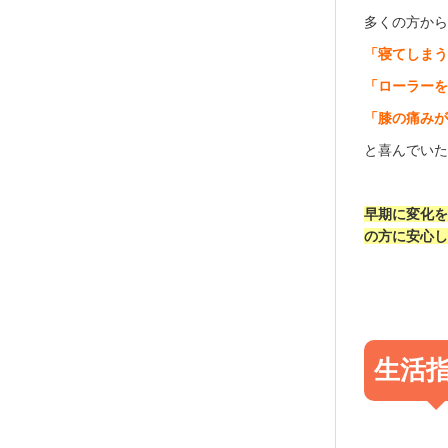
多くの方か
「寝てしま
「ローラー
「膝の痛み
と喜んでい
早期に変化
の方に安心
生活