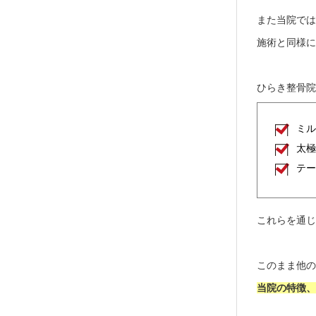
また当院で
施術と同様
ひらき整骨
ミ
太
テ
これらを通
このまま他
当院の特徴