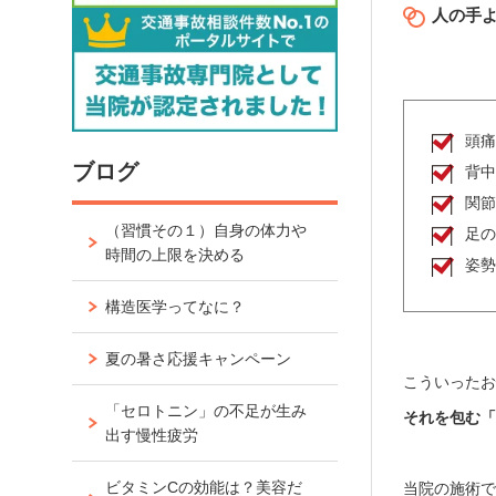
人の手
頭
ブログ
背
関
（習慣その１）自身の体力や
足
時間の上限を決める
姿
構造医学ってなに？
夏の暑さ応援キャンペーン
こういった
「セロトニン」の不足が生み
それを包む
出す慢性疲労
ビタミンCの効能は？美容だ
当院の施術